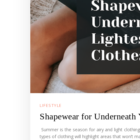
LIFESTYLE
Shapewear for Underneath 
Summer is the season for airy and light clothing
types of clothing will highlight areas that won’t ma