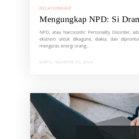
RELATIONSHIP
Mengungkap NPD: Si Dram
NPD, atau Narcissistic Personality Disorder, a
ekstrem untuk dikagumi, diakui, dan diprior
menguras energi orang...
SABTU, AGUSTUS 10, 2024