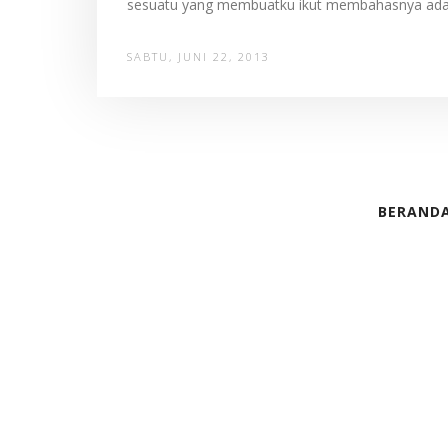
sesuatu yang membuatku ikut membahasnya ada ses
SABTU, JUNI 22, 2013
BERAND