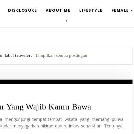
DISCLOSURE
ABOUT ME
LIFESTYLE
FEMALE
an label
traveler
.
Tampilkan semua postingan
bur Yang Wajib Kamu Bawa
i kita mengunjungi tempat-tempat wisata yang memang punya
adar menyegarkan pikiran dari rutinitas sehari-hari. Tentunya,