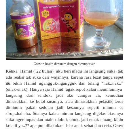
Grow n health diminum dengan dicampur air
Ketika Hamid ( 22 bulan) aku beri madu ini langsung suka, tak
ada reaksi tak suka dari wajahnya, karena rasa lezat tanpa sepet
itu bikin Hamid ngangguk-ngangguk dan bilang “nak..nak..”
(enak-enak). Hanya saja Hamid agak repot kalau meminumnya
langsung dari sendok, jadi aku campur air, kemudian
dimasukkan ke botol susunya, atau dimasukkan pelastik terus
diminum pakai sedotan jadi kesannya seperti minum es
sirop..hahaha. Soalnya kalau minum langsung digelas biasanya
suka ngerampas dan main diobok-obok, jadi emak emang kudu
kreatif ya..?? apa pun dilakukan biar anak sehat dan ceria. Grow