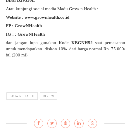
BBM D29550E
Atau kunjungi social media Madu Grow n Health :
Website : www.grownhealth.co.id
FP : GrowNHealth
IG : : GrowNHealth
dan jangan lupa gunakan Kode
KBGNH52
saat pemesanan
untuk mendapatkan diskon 10% dari harga normal Rp. 75.000/
btl (200 ml)
GROW N HEALTH
REVIEW