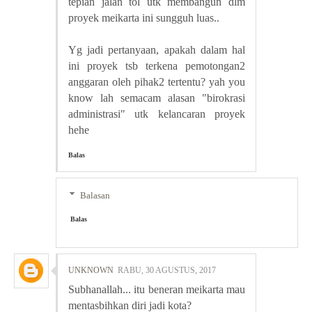
tepian jalan tol utk membangun dlm
proyek meikarta ini sungguh luas..
Yg jadi pertanyaan, apakah dalam hal
ini proyek tsb terkena pemotongan2
anggaran oleh pihak2 tertentu? yah you
know lah semacam alasan "birokrasi
administrasi" utk kelancaran proyek
hehe
Balas
Balasan
Balas
UNKNOWN
RABU, 30 AGUSTUS, 2017
Subhanallah... itu beneran meikarta mau
mentasbihkan diri jadi kota?