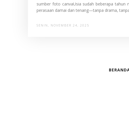
sumber foto canvaUsia sudah beberapa tahun m
perasaan damai dan tenang—tanpa drama, tanpa ra
SENIN, NOVEMBER 24, 2025
BERAND