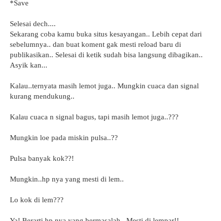
*Save
Selesai dech....
Sekarang coba kamu buka situs kesayangan.. Lebih cepat dari
sebelumnya.. dan buat koment gak mesti reload baru di
publikasikan.. Selesai di ketik sudah bisa langsung dibagikan..
Asyik kan...
Kalau..ternyata masih lemot juga.. Mungkin cuaca dan signal
kurang mendukung..
Kalau cuaca n signal bagus, tapi masih lemot juga..???
Mungkin loe pada miskin pulsa..??
Pulsa banyak kok??!
Mungkin..hp nya yang mesti di lem..
Lo kok di lem???
Ya! Berarti hp nya yang bermasalah.. Mesti di lempar!!