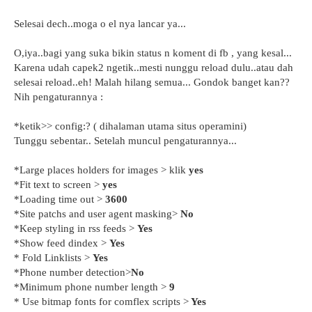
Selesai dech..moga o el nya lancar ya...
O,iya..bagi yang suka bikin status n koment di fb , yang kesal...
Karena udah capek2 ngetik..mesti nunggu reload dulu..atau dah
selesai reload..eh! Malah hilang semua... Gondok banget kan??
Nih pengaturannya :
*ketik>> config:? ( dihalaman utama situs operamini)
Tunggu sebentar.. Setelah muncul pengaturannya...
*Large places holders for images > klik
yes
*Fit text to screen >
yes
*Loading time out >
3600
*Site patchs and user agent masking>
No
*Keep styling in rss feeds >
Yes
*Show feed dindex >
Yes
* Fold Linklists >
Yes
*Phone number detection>
No
*Minimum phone number length >
9
* Use bitmap fonts for comflex scripts >
Yes