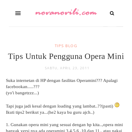
TIPS BLOG
Tips Untuk Pengguna Opera Mini
SABTU, APRIL 23, 2011
Suka internetan di HP dengan fasilitas Operamini??? Apalagi
facebookan.....???
(yo'i bangetzzz...)
Tapi juga jadi kesal dengan loading yang lambat..??(pasti)
Ikuti tips2 berikut ya...(he2 kaya bu guru ajch..)
1. Gunakan opera mini yang sesuai dengan hp kita..,opera mini
banyak versi nya ada operamini 3,4,5,6 ,10,dan 11.. atau pakai