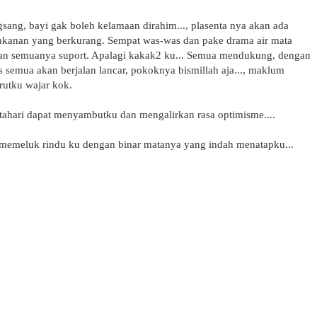
ngsang, bayi gak boleh kelamaan dirahim..., plasenta nya akan ada
kanan yang berkurang. Sempat was-was dan pake drama air mata
bidan semuanya suport. Apalagi kakak2 ku... Semua mendukung, dengan
 semua akan berjalan lancar, pokoknya bismillah aja..., maklum
rutku wajar kok.
atahari dapat menyambutku dan mengalirkan rasa optimisme....
a memeluk rindu ku dengan binar matanya yang indah menatapku...