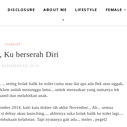
DISCLOSURE
ABOUT ME
LIFESTYLE
FEMALE
CURHAT
, Ku berserah Diri
, DESEMBER 03, 2014
.., sering bolak balik ke toilet cuma mau liat apa ada flek atau nggak,
 Maklum sudah menunggu lama....untuk merasakan yang namanya tek
hamil dan melahirkan anak.
vember 2014, kalo kata dokter sih akhir November... Ah... semua
si debay akan launching..., akhirnya suka bolak balik ke toilet lagi...,
pembukaan kelahiran. Tapi nyatanya gak ada.., mules , pegel2