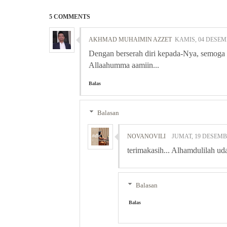
5 COMMENTS
AKHMAD MUHAIMIN AZZET
KAMIS, 04 DESEM
Dengan berserah diri kepada-Nya, semoga
Allaahumma aamiin...
Balas
Balasan
NOVANOVILI
JUMAT, 19 DESEMB
terimakasih... Alhamdulilah udah
Balasan
Balas