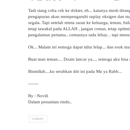
Tadi siang coba cek ke dokter, eh... katanya mesti dira
pengapuran akan mempengaruhi suplay oksigen dan ma
segala. Tapi setelah minta saran ke keluarga, teman, 
tetap tawakal pada ALLAH , jangan cemas, tetap optimis
pengalaman pertama...cemasnya rada lebay... tapi menu
Ok... Malam ini semoga dapat tidur lelap... dan esok m
Buat man teman.... Doain lancar ya..., semoga aku bis
Bismillah....ku serahkan diri ini pada Mu ya Rabb...
-------
By : Novili
Dalam penantian rindu..
CURHAT