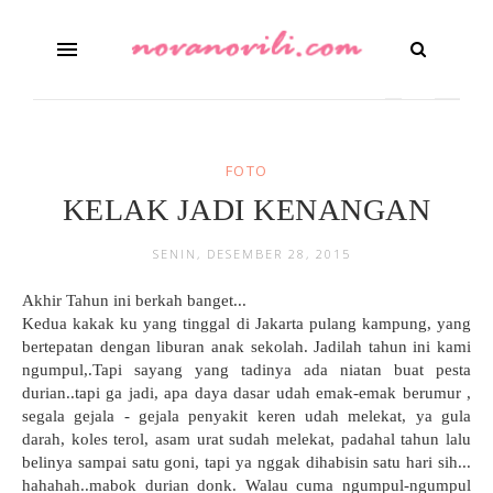
FOTO
KELAK JADI KENANGAN
SENIN, DESEMBER 28, 2015
Akhir Tahun ini berkah banget...
Kedua kakak ku yang tinggal di Jakarta pulang kampung, yang
bertepatan dengan liburan anak sekolah. Jadilah tahun ini kami
ngumpul,.Tapi sayang yang tadinya ada niatan buat pesta
durian..tapi ga jadi, apa daya dasar udah emak-emak berumur ,
segala gejala - gejala penyakit keren udah melekat, ya gula
darah, koles terol, asam urat sudah melekat, padahal tahun lalu
belinya sampai satu goni, tapi ya nggak dihabisin satu hari sih...
hahahah..mabok durian donk. Walau cuma ngumpul-ngumpul