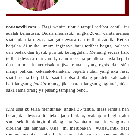
novanovili.com
- Bagi wanita untuk tampil terlihat cantik itu
adalah keharusan. Diusia memasuki angka 20-an wanita merasa
saat itulah ia merasa sangat dewasa dan terlihat cantik. Ketika
berjalan di muka umum inginnya baju terlihat bagus, polesan
dan bedak dan lipstik pun tak ketinggalan. Memang secara fisik
terlihat dewasa dan cantik, namun secara pemikiran usia kepala
dua itu masih menyisakan jiwa remaja yang egois dan sifat
manja bahkan kekanak-kanakan. Seperti itulah yang aku rasa,
saat itu cara berpikirku saat itu bisa dibilang pendek, kalo sakit
hati langsung
jutekin
orang, jika marah langsung ngomel, tidak
suka sama orang ya pasang tampang benci.
Kini usia ku telah menginjak angka 35 tahun, masa remaja nan
beranjak dewasa itu telah jauh berlalu, walaupun begitu aku
sama sekali tak ingin dibilang tua (wanita mana sih.. yang mau
dibilang tua hahhaa). Usia ini merupakan #UsiaCantik bagi
seorang wanita. Cantik bagi wanita tak hanya mengandalkan