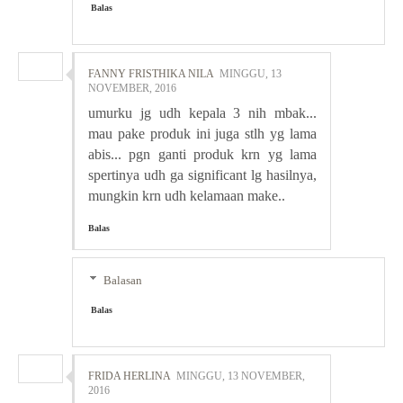
Balas
FANNY FRISTHIKA NILA
MINGGU, 13
NOVEMBER, 2016
umurku jg udh kepala 3 nih mbak...
mau pake produk ini juga stlh yg lama
abis... pgn ganti produk krn yg lama
spertinya udh ga significant lg hasilnya,
mungkin krn udh kelamaan make..
Balas
Balasan
Balas
FRIDA HERLINA
MINGGU, 13 NOVEMBER,
2016