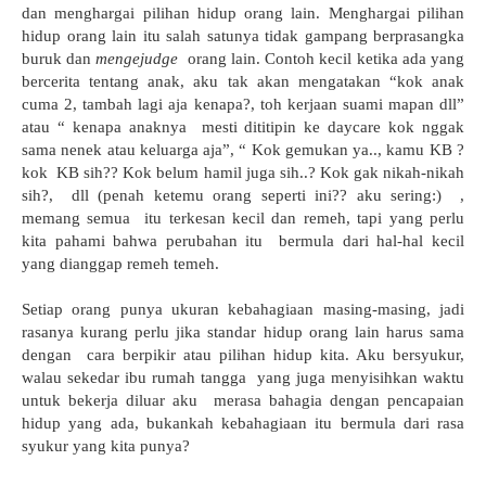
dan menghargai pilihan hidup orang lain. Menghargai pilihan
hidup orang lain itu salah satunya tidak gampang berprasangka
buruk dan
mengejudge
orang lain. Contoh kecil ketika ada yang
bercerita tentang anak, aku tak akan mengatakan “kok anak
cuma 2, tambah lagi aja kenapa?, toh kerjaan suami mapan dll”
atau “ kenapa anaknya mesti dititipin ke daycare kok nggak
sama nenek atau keluarga aja”, “ Kok gemukan ya.., kamu KB ?
kok KB sih?? Kok belum hamil juga sih..? Kok gak nikah-nikah
sih?, dll (penah ketemu orang seperti ini?? aku sering:) ,
memang semua itu terkesan kecil dan remeh, tapi yang perlu
kita pahami bahwa perubahan itu bermula dari hal-hal kecil
yang dianggap remeh temeh.
Setiap orang punya ukuran kebahagiaan masing-masing, jadi
rasanya kurang perlu jika standar hidup orang lain harus sama
dengan cara berpikir atau pilihan hidup kita. Aku bersyukur,
walau sekedar ibu rumah tangga yang juga menyisihkan waktu
untuk bekerja diluar aku merasa bahagia dengan pencapaian
hidup yang ada, bukankah kebahagiaan itu bermula dari rasa
syukur yang kita punya?