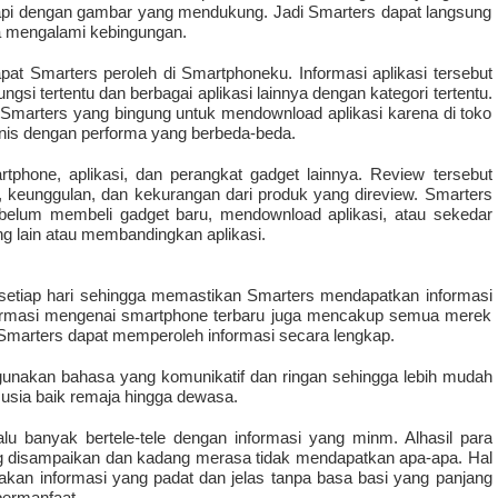
gkapi dengan gambar yang mendukung. Jadi Smarters dapat langsung 
a mengalami kebingungan.
apat Smarters peroleh di Smartphoneku. Informasi aplikasi tersebut 
ungsi tertentu dan berbagai aplikasi lainnya dengan kategori tertentu. 
i Smarters yang bingung untuk mendownload aplikasi karena di toko 
ejenis dengan performa yang berbeda-beda.
hone, aplikasi, dan perangkat gadget lainnya. Review tersebut 
a, keunggulan, dan kekurangan dari produk yang direview. Smarters 
belum membeli gadget baru, mendownload aplikasi, atau sekedar 
 lain atau membandingkan aplikasi. 
etiap hari sehingga memastikan Smarters mendapatkan informasi 
Informasi mengenai smartphone terbaru juga mencakup semua merek 
 Smarters dapat memperoleh informasi secara lengkap.
nakan bahasa yang komunikatif dan ringan sehingga lebih mudah 
 usia baik remaja hingga dewasa.
alu banyak bertele-tele dengan informasi yang minm. Alhasil para 
 disampaikan dan kadang merasa tidak mendapatkan apa-apa. Hal 
akan informasi yang padat dan jelas tanpa basa basi yang panjang 
bermanfaat.