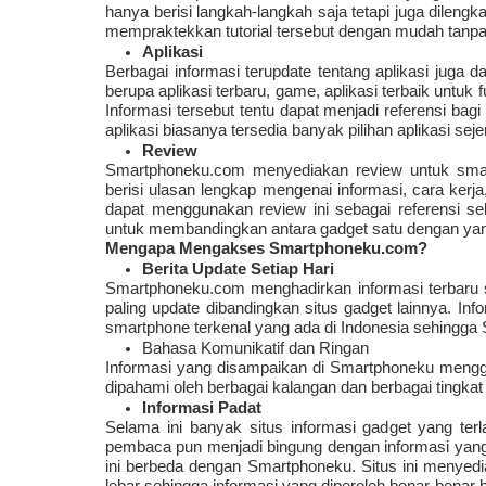
hanya berisi langkah-langkah saja tetapi juga dilen
mempraktekkan tutorial tersebut dengan mudah tanp
Aplikasi
Berbagai informasi terupdate tentang aplikasi juga d
berupa aplikasi terbaru, game, aplikasi terbaik untuk f
Informasi tersebut tentu dapat menjadi referensi bag
aplikasi biasanya tersedia banyak pilihan aplikasi s
Review
Smartphoneku.com menyediakan review untuk smartp
berisi ulasan lengkap mengenai informasi, cara kerj
dapat menggunakan review ini sebagai referensi se
untuk membandingkan antara gadget satu dengan yang
Mengapa Mengakses Smartphoneku.com?
Berita Update Setiap Hari
Smartphoneku.com menghadirkan informasi terbaru s
paling update dibandingkan situs gadget lainnya. 
smartphone terkenal yang ada di Indonesia sehingga
Bahasa Komunikatif dan Ringan 
Informasi yang disampaikan di Smartphoneku menggu
dipahami oleh berbagai kalangan dan berbagai tingkat
Informasi Padat 
Selama ini banyak situs informasi gadget yang terl
pembaca pun menjadi bingung dengan informasi yang
ini berbeda dengan Smartphoneku. Situs ini menyedi
lebar sehingga informasi yang diperoleh benar-benar 