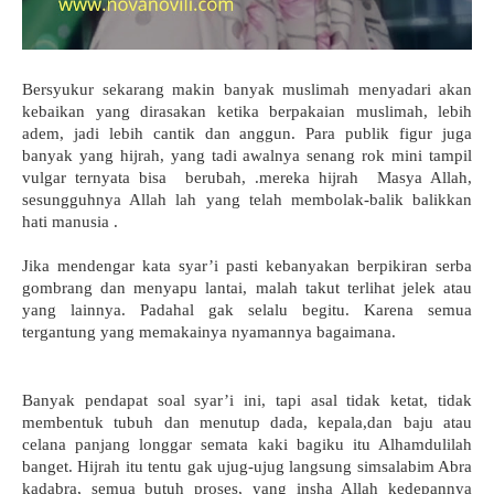
Bersyukur sekarang makin banyak muslimah menyadari akan 
kebaikan yang dirasakan ketika berpakaian muslimah, lebih 
adem, jadi lebih cantik dan anggun. Para publik figur juga 
banyak yang hijrah, yang tadi awalnya senang rok mini tampil 
vulgar ternyata bisa  berubah, .mereka hijrah  Masya Allah, 
sesungguhnya Allah lah yang telah membolak-balik balikkan 
hati manusia .
Jika mendengar kata syar’i pasti kebanyakan berpikiran serba 
gombrang dan menyapu lantai, malah takut terlihat jelek atau 
yang lainnya. Padahal gak selalu begitu. Karena semua 
tergantung yang memakainya nyamannya bagaimana.
Banyak pendapat soal syar’i ini, tapi asal tidak ketat, tidak 
membentuk tubuh dan menutup dada, kepala,dan baju atau 
celana panjang longgar semata kaki bagiku itu Alhamdulilah 
banget. Hijrah itu tentu gak ujug-ujug langsung simsalabim Abra 
kadabra, semua butuh proses, yang insha Allah kedepannya 