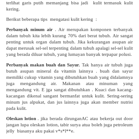
terlihat garis putih memanjang bisa jadi  kulit termasuk kulit 
kering.
Berikut beberapa tips  mengatasi kulit kering  :
Perbanyak minum air
 . Air merupakan komponen terbanyak 
dalam tubuh kita lebih kurang 70% dari berat tubuh. Air sangat 
penting untuk organ dalam tubuh. Jika kekurangan asupan air 
dapat merusak sel-sel terpenting dalam tubuh apalagi sel-sel kulit 
yang berada diluar tubuh, yang lumayan banyak terpapar polusi.
Perbanyak makan buah dan Sayur. 
Tak hanya air tubuh juga 
butuh asupan mineral da vitamin lainnya . buah dan sayur 
memiliki cukup vitamin yang dibutuhkan buah yang didalamnya 
juga mengandung air. Makanan atau minuman yang 
mengandung vit. E jga sangat dibutuhkan . Kuaci dan kacang-
kacangan dikenal sangant bermanfat untuk kulit. Sering-sering 
minum jus alpukat, dan jus lainnya juga akan member nutrisi 
pada kulit.
Oleskan lotion
 . jika berada dirunganAC atau bekerja out door 
jangan lupa oleskan lotion, tabir surya atua boleh juga petroleum 
jelly  biasanya aku pakai v*s*l**e.