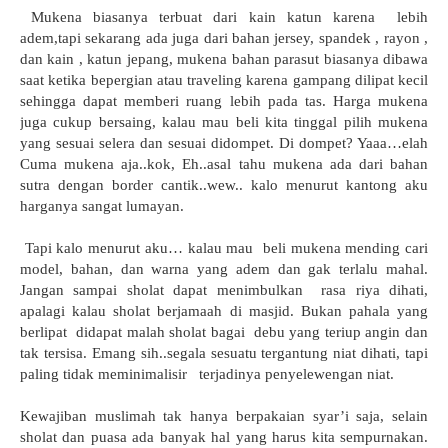
Mukena biasanya terbuat dari kain katun karena
lebih
adem,tapi sekarang ada juga dari bahan jersey, spandek , rayon ,
dan kain , katun jepang, mukena bahan parasut biasanya dibawa
saat ketika bepergian atau traveling karena gampang dilipat kecil
sehingga dapat memberi ruang lebih pada tas. Harga mukena
juga cukup bersaing, kalau mau beli kita tinggal pilih mukena
yang sesuai selera dan sesuai didompet. Di dompet? Yaaa…elah
Cuma mukena aja..kok, Eh..asal tahu mukena ada dari bahan
sutra dengan border cantik..wew.. kalo menurut kantong aku
harganya sangat lumayan.
Tapi kalo menurut aku… kalau mau
beli mukena mending cari
model, bahan, dan warna yang adem dan gak terlalu mahal.
Jangan sampai sholat dapat menimbulkan
rasa riya dihati,
apalagi kalau sholat berjamaah di masjid. Bukan pahala yang
berlipat
didapat malah sholat bagai
debu yang teriup angin dan
tak tersisa. Emang sih..segala sesuatu tergantung niat dihati, tapi
paling tidak meminimalisir
terjadinya penyelewengan niat.
Kewajiban muslimah tak hanya berpakaian syar’i saja, selain
sholat dan puasa ada banyak hal yang harus kita sempurnakan.