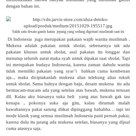
dengan bahan ini.
Salah satu desain gamis katun jepang yang sedang digemari muslimah saat ini
Di Indonesia
juga merupakan pakaian wajib wanita muslimah .
Mukena adalah pakaian untuk sholat, sebenarnya tak ada
pakaian khusus untuk sholat, asal pakaian itu longgar dan
menutup seluruh aurat maka syah untuk dipakai saat sholat. Tapi
ini merupakan budaya Indonesia, karena zaman dahulu wanita
tidak memiliki pakaian yang syar’i
bahkan cuma kembenan
aja.., maka diciptakanlah mukena alias telekung alias rukuh
untuk sholat. Sama halnya dengan baju, desain mukena
itu ada
bermacam-macam ada yang setelan atas bawah, mukena terusan
dll. Kalau aku biasanya suka beli
yang atas bawah gak tau
kenapa , pokonya suka aja gitu, kalau dirumah malah
bawahannya pakai sarung diikat dipinggang hahahha… tapi ini
mode klasik yang semua muslimah Indonesia pasti pernah pakai,
karena dulu itu jarang ada mukena setelan, biasanya yang dijual
cuma atasnya saja.