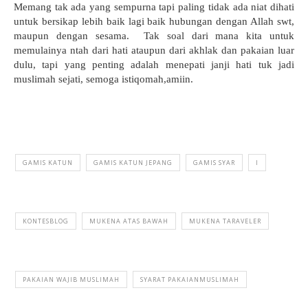
Memang tak ada yang sempurna tapi paling tidak ada niat dihati
untuk bersikap lebih baik lagi baik hubungan dengan Allah swt,
maupun dengan sesama.
Tak soal dari mana kita untuk
memulainya ntah dari hati ataupun dari akhlak dan pakaian luar
dulu, tapi yang penting adalah menepati janji hati tuk jadi
muslimah sejati, semoga istiqomah,amiin.
GAMIS KATUN
GAMIS KATUN JEPANG
GAMIS SYAR
I
KONTESBLOG
MUKENA ATAS BAWAH
MUKENA TARAVELER
PAKAIAN WAJIB MUSLIMAH
SYARAT PAKAIANMUSLIMAH