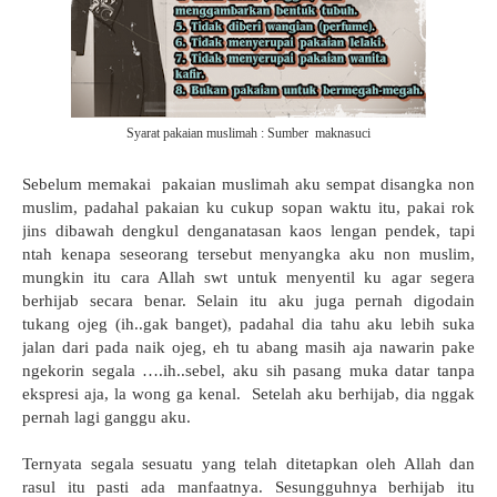
Syarat pakaian muslimah : Sumber maknasuci
Sebelum memakai
pakaian muslimah aku sempat disangka non
muslim, padahal pakaian ku cukup sopan waktu itu, pakai rok
jins dibawah dengkul denganatasan kaos lengan pendek, tapi
ntah kenapa seseorang tersebut menyangka aku non muslim,
mungkin itu cara Allah swt untuk menyentil ku agar segera
berhijab secara benar. Selain itu aku juga pernah digodain
tukang ojeg (ih..gak banget), padahal dia tahu aku lebih suka
jalan dari pada naik ojeg, eh tu abang masih aja nawarin pake
ngekorin segala ….ih..sebel, aku sih pasang muka datar tanpa
ekspresi aja, la wong ga kenal.
Setelah aku berhijab, dia nggak
pernah lagi ganggu aku.
Ternyata segala sesuatu yang telah ditetapkan oleh Allah dan
rasul itu pasti ada manfaatnya. Sesungguhnya berhijab itu