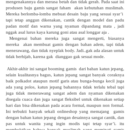
mengenakannya dan merasa betah dan tidak gerah. Pada saat ini
produsen baju gamis sangat faham
akan kebutuhan muslimah.
Mereka berlomba-lomba mebuat desain baju yang sesuai syar’i
tapi tetap anggun dikenakan, cantik dengan model dan padu
padan motif dan warna yang nyaman dipandang mata , jadi
nggak asal lurus kaya karung goni atau asal longgar aja .
Mengenai bahan mereka juga sangat mengerti, biasanya
mereka
akan membuat gamis dengan bahan adem, tapi tidak
menerawang, dan tidak nyeplak body. Jadi..gak ada alasan untuk
tidak berhijab, karena gak dianggao gak sesuai mode.
Akhir-akhir ini sangat booming gamis
dari bahan katun jepang,
selain kualitasnya bagus, katun jepang sangat banyak coraknya
baik polkadot ataupun motif garis atau bunga-bunga kecil juga
ada yang polos, katun jepang bahannya tidak terlalu tebal tapi
juga tidak menerawang sangat adem dan nyaman dikenakan
disegala cuaca dan juga sangat fleksibel untuk dikenakan setiap
hari dan bisa dikenakan pada acara formal, maupun non formal.
Ini terbukti banyak sekali onlineshop yang memajang
gamis
dengan bahan katun jepang dengan desainnya sangat cantik, dan
pas untuk wanita yang ingin modis tapi tetap syar’i. itu
membuktikan bahwa banyak muslimah yang meminati gamis