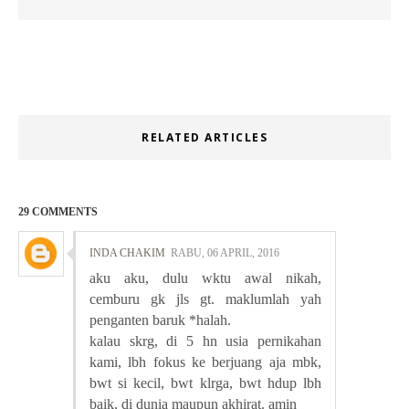
RELATED ARTICLES
29 COMMENTS
INDA CHAKIM
RABU, 06 APRIL, 2016
aku aku, dulu wktu awal nikah,
cemburu gk jls gt. maklumlah yah
penganten baruk *halah.
kalau skrg, di 5 hn usia pernikahan
kami, lbh fokus ke berjuang aja mbk,
bwt si kecil, bwt klrga, bwt hdup lbh
baik, di dunia maupun akhirat. amin