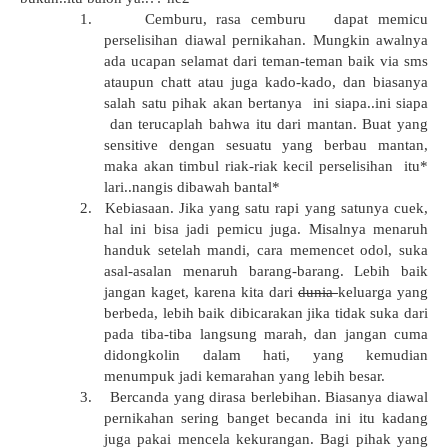
1.
Cemburu, rasa cemburu
dapat memicu
perselisihan diawal pernikahan. Mungkin awalnya
ada ucapan selamat dari teman-teman baik via sms
ataupun chatt atau juga kado-kado, dan biasanya
salah satu pihak akan bertanya
ini siapa..ini siapa
dan terucaplah bahwa itu dari mantan. Buat yang
sensitive dengan sesuatu yang berbau mantan,
maka akan timbul riak-riak kecil perselisihan
itu*
lari..nangis dibawah bantal*
2.
Kebiasaan. Jika yang satu rapi yang satunya cuek,
hal ini bisa jadi pemicu juga. Misalnya menaruh
handuk setelah mandi, cara memencet odol, suka
asal-asalan menaruh barang-barang. Lebih baik
jangan kaget, karena kita dari
dunia
keluarga yang
berbeda, lebih baik dibicarakan jika tidak suka dari
pada tiba-tiba langsung marah, dan jangan cuma
didongkolin dalam hati, yang kemudian
menumpuk jadi kemarahan yang lebih besar.
3.
Bercanda yang dirasa berlebihan. Biasanya diawal
pernikahan sering banget becanda ini itu kadang
juga pakai mencela kekurangan. Bagi pihak yang