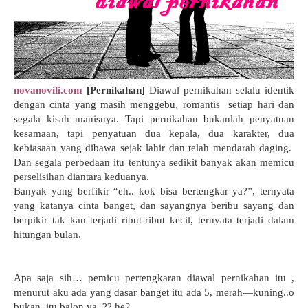
novanovili.com
[Pernikahan]
Diawal pernikahan selalu identik
dengan cinta yang masih menggebu, romantis
setiap hari dan
segala kisah manisnya. Tapi pernikahan bukanlah penyatuan
kesamaan, tapi penyatuan dua kepala, dua karakter, dua
kebiasaan yang dibawa sejak lahir dan telah mendarah daging.
Dan segala perbedaan itu tentunya sedikit banyak akan memicu
perselisihan diantara keduanya.
Banyak yang berfikir “eh.. kok bisa bertengkar ya?”, ternyata
yang katanya cinta banget, dan sayangnya beribu sayang dan
berpikir tak kan terjadi ribut-ribut kecil, ternyata terjadi dalam
hitungan bulan.
Apa saja sih… pemicu pertengkaran diawal pernikahan itu ,
menurut aku ada yang dasar banget itu ada 5, merah—kuning..o
bukan..itu balon ya..?? he2