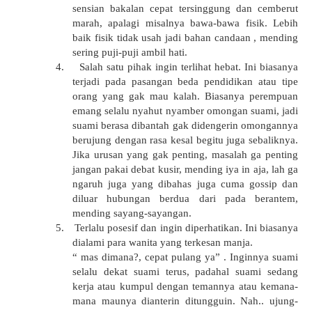
sensian bakalan cepat tersinggung dan cemberut
marah, apalagi misalnya bawa-bawa fisik. Lebih
baik fisik tidak usah jadi bahan candaan , mending
sering puji-puji ambil hati.
4.
Salah satu pihak ingin terlihat hebat. Ini biasanya
terjadi pada pasangan beda pendidikan atau tipe
orang yang gak mau kalah. Biasanya perempuan
emang selalu nyahut nyamber omongan suami, jadi
suami berasa dibantah gak didengerin omongannya
berujung dengan rasa kesal begitu juga sebaliknya.
Jika urusan yang gak penting, masalah ga penting
jangan pakai debat kusir, mending iya in aja, lah ga
ngaruh juga yang dibahas juga cuma gossip dan
diluar hubungan berdua dari pada berantem,
mending sayang-sayangan.
5.
Terlalu posesif dan ingin diperhatikan. Ini biasanya
dialami para wanita yang terkesan manja.
“ mas dimana?, cepat pulang ya” . Inginnya suami
selalu dekat suami terus, padahal suami sedang
kerja atau kumpul dengan temannya atau kemana-
mana maunya dianterin ditungguin. Nah.. ujung-