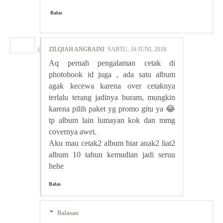
Balas
ZILQIAH ANGRAINI
SABTU, 16 JUNI, 2018
Aq pernah pengalaman cetak di
photobook id juga , ada satu album
agak kecewa karena over cetaknya
terlalu terang jadinya buram, mungkin
karena pilih paket yg promo gitu ya 😂
tp album lain lumayan kok dan mmg
covernya awet.
Aku mau cetak2 album biar anak2 liat2
album 10 tahun kemudian jadi seruu
hehe
Balas
Balasan