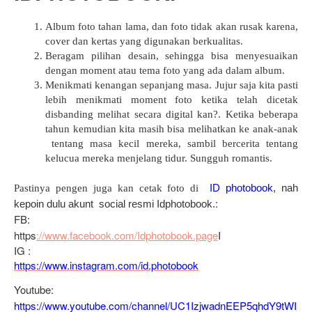
Album foto tahan lama, dan foto tidak akan rusak karena,
cover dan kertas yang digunakan berkualitas.
Beragam pilihan desain, sehingga bisa menyesuaikan
dengan moment atau tema foto yang ada dalam album.
Menikmati kenangan sepanjang masa. Jujur saja kita pasti
lebih menikmati moment foto ketika telah dicetak
disbanding melihat secara digital kan?. Ketika beberapa
tahun kemudian kita masih bisa melihatkan ke anak-anak
tentang masa kecil mereka, sambil bercerita tentang
kelucua mereka menjelang tidur. Sungguh romantis.
ID photobook
, nah 
Pastinya pengen juga kan cetak foto di
: 
kepoin dulu akunt  social resmi Idphotobook.
FB:
https
://www.facebook.com/Idphotobook.page
I
IG :
https://www.instagram.com/id.photobook
Youtube: 
https://www.youtube.com/channel/UC1IzjwadnEEP5qhdY9tWI