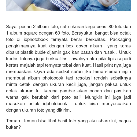
Saya  pesan 2 album foto, satu ukuran large berisi 80 foto dan 
1 album square dengan 60 foto. Bersyukur  banget bisa cetak 
foto di idphotobook ternyata benar berkulitas. Packaging 
pengirimannya kuat dengan box cover album  yang keras 
dibalut plastik buble dijamin gak kan basah dan rusak . Untuk 
kertas fotonya juga berkualitas , awalnya aku pikir tipis seperti 
kertas majalah tapi ternyata tebal dan kuat. Hasil print nya juga 
memuaskan. O,iya ada sedikit saran jika teman-teman ingin 
membuat album photobook tapi resolusi rendah sebaiknya 
minta cetak dengan ukuran kecil juga, jangan paksa untuk 
cetak ukuran full karena gambar akan pecah dan pastikan 
warna gak berubah dari poto asli. Mungkin ini juga jadi 
masukan untuk idphotobook  untuk bisa menyesuaikan 
dengan ukuran foto yang dikirim.
Teman –teman bisa lihat hasil foto yang aku share ini, bagus 
bukan?