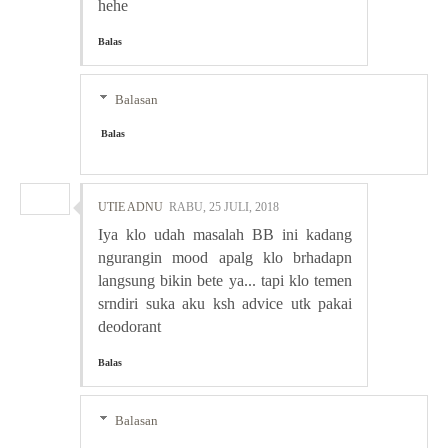
hehe
Balas
Balasan
Balas
UTIE ADNU
RABU, 25 JULI, 2018
Iya klo udah masalah BB ini kadang
ngurangin mood apalg klo brhadapn
langsung bikin bete ya... tapi klo temen
srndiri suka aku ksh advice utk pakai
deodorant
Balas
Balasan