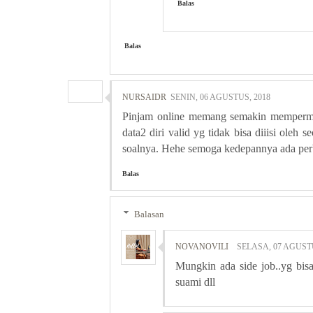
Balas
Balas
NURSAIDR
SENIN, 06 AGUSTUS, 2018
Pinjam online memang semakin mempermud
data2 diri valid yg tidak bisa diiisi oleh 
soalnya. Hehe semoga kedepannya ada perb
Balas
Balasan
NOVANOVILI
SELASA, 07 AGUSTU
Mungkin ada side job..yg bisa
suami dll