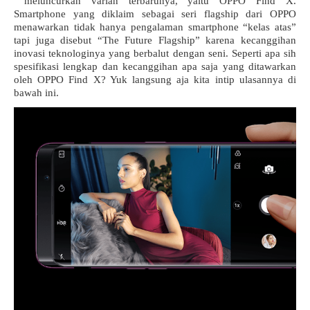
 meluncurkan varian terbarunya, yaitu OPPO Find X. 
Smartphone yang diklaim sebagai seri flagship dari OPPO 
menawarkan tidak hanya pengalaman smartphone “kelas atas” 
tapi juga disebut “The Future Flagship” karena kecanggihan 
inovasi teknologinya yang berbalut dengan seni. Seperti apa sih 
spesifikasi lengkap dan kecanggihan apa saja yang ditawarkan 
oleh OPPO Find X? Yuk langsung aja kita intip ulasannya di 
bawah ini.