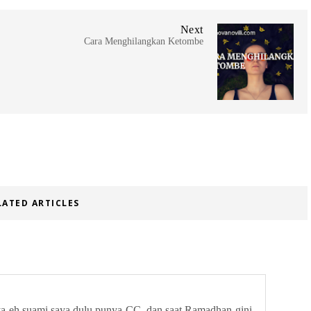
Next
Cara Menghilangkan Ketombe
LATED ARTICLES
a eh suami saya dulu punya CC, dan saat Ramadhan gini,