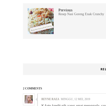
Previous
Resep Nasi Goreng Enak Crunchy
RE
2 COMMENTS
REYNE RAEA
MINGGU, 12 MEI, 2019
KArtu kredit nih yang amat menggoda, say