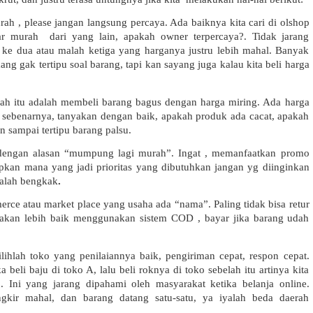
rah , please jangan langsung percaya. Ada baiknya kita cari di olshop 
 murah  dari yang lain, apakah owner terpercaya?. Tidak jarang 
ke dua atau malah ketiga yang harganya justru lebih mahal. Banyak 
g gak tertipu soal barang, tapi kan sayang juga kalau kita beli harga 
ah itu adalah membeli barang bagus dengan harga miring. Ada harga 
a sebenarnya, tanyakan dengan baik, apakah produk ada cacat, apakah 
 sampai tertipu barang palsu.
dengan alasan “mumpung lagi murah”. Ingat , memanfaatkan promo 
pkan mana yang jadi prioritas yang dibutuhkan jangan yg diinginkan 
malah bengkak
.
rce atau market place yang usaha ada “nama”. Paling tidak bisa retur 
 akan lebih baik menggunakan sistem COD , bayar jika barang udah 
ilihlah toko yang penilaiannya baik, pengiriman cepat, respon cepat. 
beli baju di toko A, lalu beli roknya di toko sebelah itu artinya kita 
. Ini yang jarang dipahami oleh masyarakat ketika belanja online. 
kir mahal, dan barang datang satu-satu, ya iyalah beda daerah 