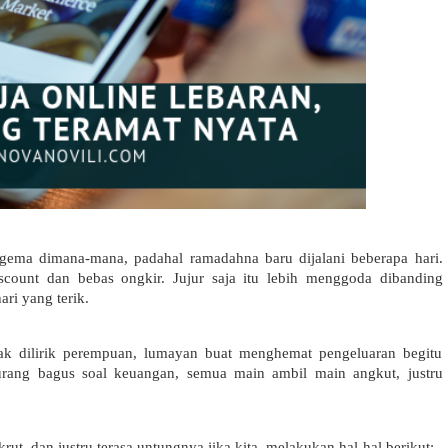
gema dimana-mana, padahal ramadahna baru dijalani beberapa hari. 
unt dan bebas ongkir. Jujur saja itu lebih menggoda dibanding 
ri yang terik. 
ak dilirik perempuan, lumayan buat menghemat pengeluaran begitu 
urang bagus soal keuangan, semua main ambil main angkut, justru 
ut, dan justru terasa untungnya jika kita  melakukan hal-hal berikut: