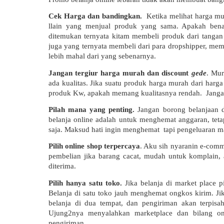
Cek Harga dan bandingkan. 
 Ketika melihat harga mu
llain yang menjual produk yang sama. Apakah benar
ditemukan ternyata kitam membeli produk dari tangan 
juga yang ternyata membeli dari para dropshipper, meman
lebih mahal dari yang sebenarnya.
Jangan tergiur harga murah dan discount 
gede
. Mur
ada kualitas. Jika suatu produk harga murah dari harg
produk Kw, apakah memang kualitasnya rendah.  Jangan
Pilah mana yang penting. 
Jangan borong belanjaan 
belanja online adalah untuk menghemat anggaran, teta
saja. Maksud hati ingin menghemat  tapi pengeluaran 
Pilih online shop terpercaya
. Aku sih nyaranin e-comme
pembelian jika barang cacat, mudah untuk komplain,
diterima.
Pilih hanya satu toko. 
Jika belanja di market place p
Belanja di satu toko jauh menghemat ongkos kirim. Jika 
belanja di dua tempat, dan pengiriman akan terpisah
Ujung2nya menyalahkan marketplace dan bilang ong
pengiriman.