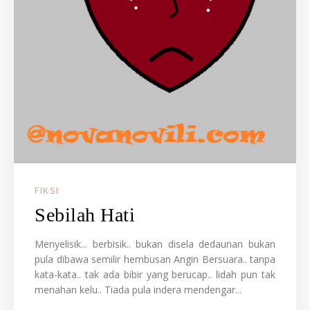
FIKSI
Sebilah Hati
Menyelisik... berbisik.. bukan disela dedaunan bukan
pula dibawa semilir hembusan Angin Bersuara.. tanpa
kata-kata.. tak ada bibir yang berucap.. lidah pun tak
menahan kelu.. Tiada pula indera mendengar...