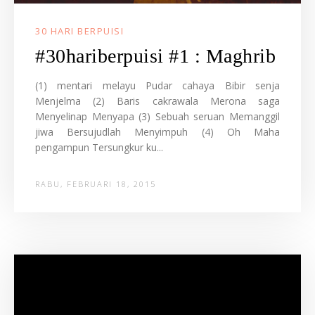
30 HARI BERPUISI
#30hariberpuisi #1 : Maghrib
(1) mentari melayu Pudar cahaya Bibir senja
Menjelma (2) Baris cakrawala Merona saga
Menyelinap Menyapa (3) Sebuah seruan Memanggil
jiwa Bersujudlah Menyimpuh (4) Oh Maha
pengampun Tersungkur ku...
RABU, FEBRUARI 18, 2015