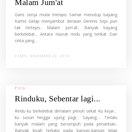
Malam Jum'at
Garis senja mulai menipis Samar menutup bayang
Kamis Gelap menyambut deraian Gerimis Sepi...pun
tak tertepis.. Malam Jum'at.. Banyak bayang
berkelebat... Antara Hasrat rindu yang terikat Dan
cinta yang...
KAMIS, NOVEMBER 20, 2014
PUISI
Rinduku, Sebentar lagi...
Rindu ku berkelebat dimalam penuh sekat Ku kejar…
ku susuri hingga ujung pagi… Sayang…. Terlalu
banyak malam yang bersimpuh pada penantian..
Banyak kisah terlukis pada kanvas-kanvas lelap