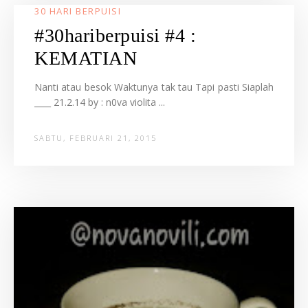
30 HARI BERPUISI
#30hariberpuisi #4 :
KEMATIAN
Nanti atau besok Waktunya tak tau Tapi pasti Siaplah
____ 21.2.14 by : n0va violita ...
SABTU, FEBRUARI 21, 2015