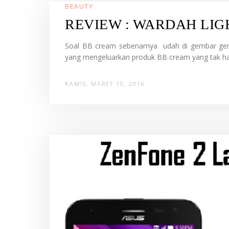
BEAUTY
REVIEW : WARDAH LI
Soal BB cream sebenarnya udah di gembar gembo
yang mengeluarkan produk BB cream yang tak ha
KAMIS, MARET 10, 2016