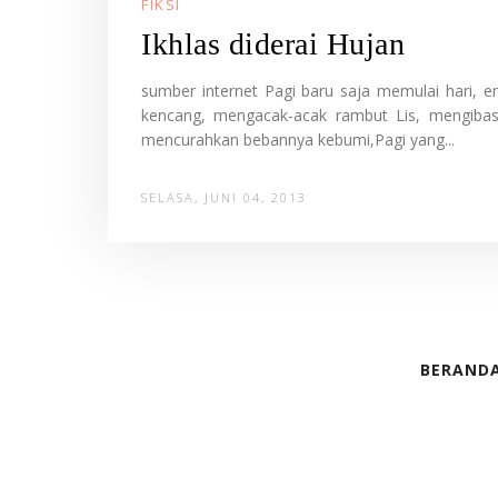
FIKSI
Ikhlas diderai Hujan
sumber internet Pagi baru saja memulai hari,
kencang, mengacak-acak rambut Lis, mengibas
mencurahkan bebannya kebumi,Pagi yang...
SELASA, JUNI 04, 2013
BERAND