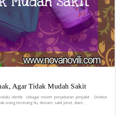
ak, Agar Tidak Mudah Sakit
elalu identik sebagai musim penyebaran penyakit . Disebut
 orang terserang flu, demam, sakit perut, diare...