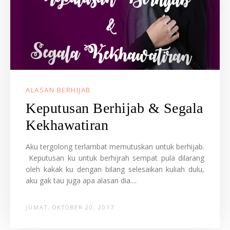
ALASAN BERHIJAB
Keputusan Berhijab & Segala
Kekhawatiran
Aku tergolong terlambat memutuskan untuk berhijab.
Keputusan ku untuk berhijrah sempat pula dilarang
oleh kakak ku dengan bilang selesaikan kuliah dulu,
aku gak tau juga apa alasan dia....
JUMAT, OKTOBER 20, 2017