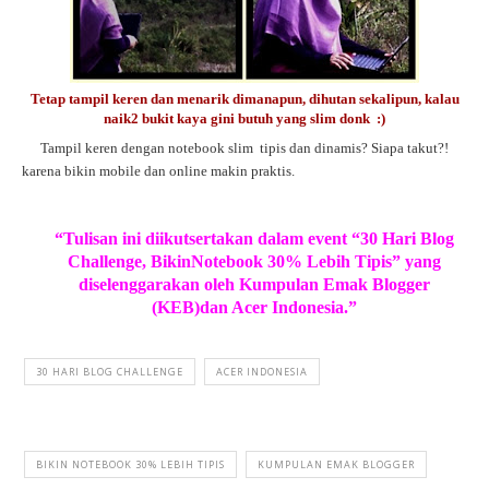
Tetap tampil keren dan menarik dimanapun, dihutan sekalipun, kalau
naik2 bukit kaya gini butuh yang slim donk :)
Tampil keren dengan notebook slim
tipis dan dinamis? Siapa takut?!
karena bikin mobile dan online makin praktis.
“Tulisan ini diikutsertakan dalam event “30 Hari Blog
Challenge, BikinNotebook 30% Lebih Tipis” yang
diselenggarakan oleh Kumpulan Emak Blogger
(KEB)dan Acer Indonesia.”
30 HARI BLOG CHALLENGE
ACER INDONESIA
BIKIN NOTEBOOK 30% LEBIH TIPIS
KUMPULAN EMAK BLOGGER