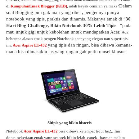
Dalam
di
KumpulanEmak Blogger (KEB)
, udah kayak cemilan ya maks?
soal Blogging pun gak mau yang ribet , pengennya punya
notebook yang tipis, praktis dan dinamis. Makanya emak di “
30
Hari Blog Challenge, Bikin Notebook 30% Lebih Tipis
“pada
mau unjuk gigi unjuk kebolehan untuk mendapatkan
Acer.
A
da
beberapa
alasan emak pengen Notebook acer yang elegan nan supertipis
yang tipis dan ringan, bisa dibawa kemana-
ini.
Acer Aspire E1-432
mana bisa dimasukin tas yang ringan gak perlu ransel khusus.
Sitipis yang bikin histeris
Notebook
Acer Aspire E1-432
bisa dibawa ketempat tidur he2,. Tau
dong..pekerjaan emak yang seabrek bikin lelah, capek.. bawaan malam