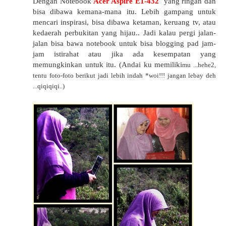
Dengan Notebook
Acer Aspire E1-432
yang ringan dan
bisa dibawa kemana-mana itu. Lebih gampang untuk
mencari inspirasi, bisa dibawa ketaman, keruang tv, atau
kedaerah perbukitan yang hijau.. Jadi kalau pergi jalan-
jalan bisa bawa notebook untuk bisa blogging pad jam-
jam istirahat atau jika ada kesempatan yang
memungkinkan untuk itu. (Andai ku memiliki
mu ...hehe2,
tentu foto-foto berikut jadi lebih indah *woi!!! ja
ngan lebay deh
...qiqiqiqi..)