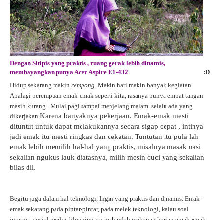
Dengan Sitipis yang praktis , ruang gerak lebih dinamis,
membayangkan punya Acer Aspire E1-432
:D
Hidup sekarang makin
rempong
. Makin hari makin banyak kegiatan.
Apalagi perempuan emak-emak seperti kita, rasanya punya empat tangan
masih kurang. Mulai pagi sampai menjelang malam selalu ada yang
Karena banyaknya pekerjaan. Emak-emak mesti
dikerjakan.
dituntut untuk dapat melakukannya secara sigap cepat , intinya
jadi emak itu mesti ringkas dan cekatan. Tuntutan itu pula lah
emak lebih memilih hal-hal yang praktis, misalnya masak nasi
sekalian ngukus lauk diatasnya, milih mesin cuci yang sekalian
bilas dll.
Begitu juga dalam hal teknologi, Ingin yang praktis dan dinamis. Emak-
emak sekarang pada pintar-pintar, pada melek teknologi, kalau soal
internet, sosial media, blogging itu mah udah makanan harian emak-emak