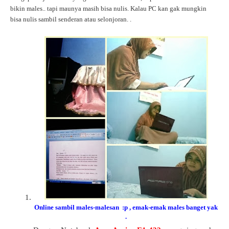
bikin males.. tapi maunya masih bisa nulis. Kalau PC kan gak mungkin
bisa nulis sambil senderan atau selonjoran. .
Online sambil males-malesan :p , emak-emak males banget yak
.