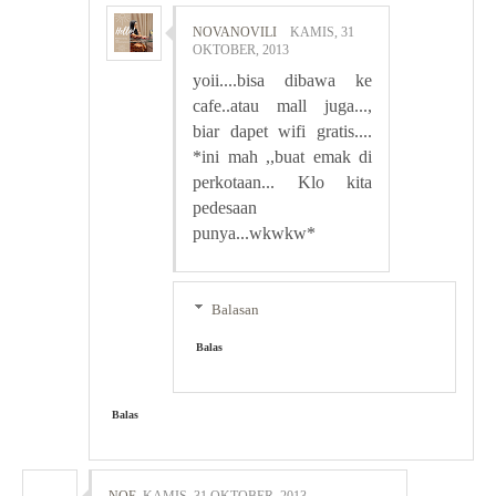
NOVANOVILI
KAMIS, 31
OKTOBER, 2013
yoii....bisa dibawa ke
cafe..atau mall juga...,
biar dapet wifi gratis....
*ini mah ,,buat emak di
perkotaan... Klo kita
pedesaan
punya...wkwkw*
Balasan
Balas
Balas