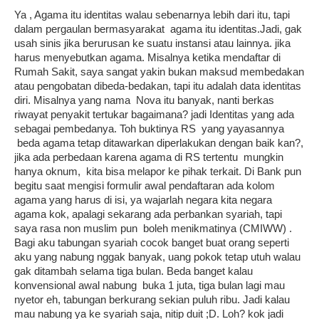
Ya , Agama itu identitas walau sebenarnya lebih dari itu, tapi
dalam pergaulan bermasyarakat agama itu identitas.
Jadi, gak
usah sinis jika berurusan ke suatu instansi atau lainnya. jika
harus menyebutkan agama. Misalnya ketika mendaftar di
Rumah Sakit, saya sangat yakin bukan maksud membedakan
atau pengobatan dibeda-bedakan, tapi itu adalah data identitas
diri. Misalnya yang nama Nova itu banyak, nanti berkas
riwayat penyakit tertukar bagaimana? jadi Identitas yang ada
sebagai pembedanya. Toh buktinya RS yang yayasannya
beda agama tetap ditawarkan diperlakukan dengan baik kan?,
jika ada perbedaan karena agama di RS tertentu mungkin
hanya oknum, kita bisa melapor ke pihak terkait. Di Bank pun
begitu saat mengisi formulir awal pendaftaran ada kolom
agama yang harus di isi, ya wajarlah negara kita negara
agama kok, apalagi sekarang ada perbankan syariah, tapi
saya rasa non muslim pun boleh menikmatinya (CMIWW) .
Bagi aku tabungan syariah cocok banget buat orang seperti
aku yang nabung nggak banyak, uang pokok tetap utuh walau
gak ditambah selama tiga bulan. Beda banget kalau
konvensional awal nabung buka 1 juta, tiga bulan lagi mau
nyetor eh, tabungan berkurang sekian puluh ribu. Jadi kalau
mau nabung ya ke syariah saja, nitip duit ;D. Loh? kok jadi