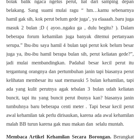
bolak balik ngaca ngelus perut, liat dari samping depan
belakang. Sang suami mulai ragu “ hm…kamu sebenarnya
hamil gak sih, kok perut belum gede juga’, ya elaaaah..baru juga
masuk 2 bulan ;D ( ayoo..ngaku ga , dulu begitu? ). Dalam
beberapa forum kehamilan juga banyak ditemui pertanyaan
serupa.” Ibu-ibu saya hamil 4 bulan tapi perut kok belum besar
juga ya, ibu-ibu hamil berapa bulan sih, perut keliatan gede?”,
jadi mulai membandingkan. Padahal besar kecil perut itu
tergantung orangnya dan pertumbuhan janin tapi biasanya perut
kelihatan membesar itu saat memasuki 5 bulan kehamilan, tapi
ada yang kulit perutnya agak tebalan 3 bulan udah keliatan
buncit, tapi itu yang buncit perut ibunya kan? biasanya janin
tumbuhnya baru beberapa centi meter . Tapi besar kecil perut
awal kehamilan tak perlu dirisaukan, karena ada awal kehamilan
malah BB turun karena gak mau makan dan selalu muntah.
Membaca Artikel Kehamilan Secara Borongan.
Berangkat