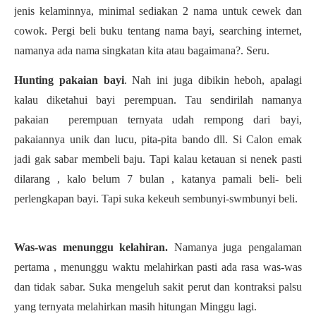
jenis kelaminnya, minimal sediakan 2 nama untuk cewek dan
cowok. Pergi beli buku tentang nama bayi, searching internet,
namanya ada nama singkatan kita atau bagaimana?. Seru.
Hunting pakaian bayi
. Nah ini juga dibikin heboh, apalagi
kalau diketahui bayi perempuan. Tau sendirilah namanya
pakaian perempuan ternyata udah rempong dari bayi,
pakaiannya unik dan lucu, pita-pita bando dll. Si Calon emak
jadi gak sabar membeli baju. Tapi kalau ketauan si nenek pasti
dilarang , kalo belum 7 bulan , katanya pamali beli- beli
perlengkapan bayi. Tapi suka kekeuh sembunyi-swmbunyi beli.
Was-was menunggu kelahiran.
Namanya juga pengalaman
pertama , menunggu waktu melahirkan pasti ada rasa was-was
dan tidak sabar. Suka mengeluh sakit perut dan kontraksi palsu
yang ternyata melahirkan masih hitungan Minggu lagi.