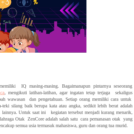
emiliki  IQ masing-masing. Bagaimanapun pintarnya seseorang 
ca
, mengikuti latihan-latihan, agar ingatan tetap terjaga  sekaligus 
 wawasan  dan pengetahuan. Setiap orang memiliki cara untuk  
melatih otak, mungkin dulu kita mengenal istilah teka-teki silang baik berupa kata atau angka, sedikit lebih berat adalah 
lainnya. Untuk saat ini   kegiatan tersebut menjadi kurang menarik, 
ahraga Otak  ZenCore adalah salah satu  cara pemanasan otak  yang 
encakup semua usia termasuk mahasiswa, guru dan orang tua murid.