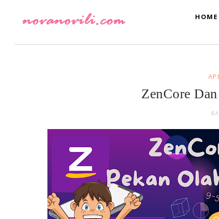
HOME
AP
ZenCore Dan 
RA