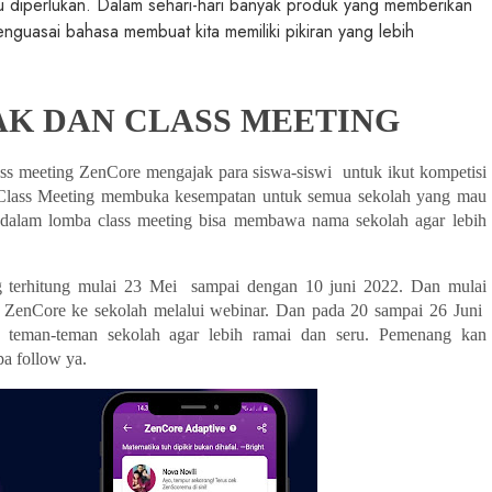
u diperlukan. Dalam sehari-hari banyak produk yang memberikan
guasai bahasa membuat kita memiliki pikiran yang lebih
K DAN CLASS MEETING
ss meeting ZenCore mengajak para siswa-siswi  untuk ikut kompetisi 
Class Meeting membuka kesempatan untuk semua sekolah yang mau 
 dalam lomba class meeting bisa membawa nama sekolah agar lebih 
 terhitung mulai 23 Mei  sampai dengan 10 juni 2022. Dan mulai 
n ZenCore ke sekolah melalui webinar. Dan pada 20 sampai 26 Juni  
nanti bisa ikut bermain ZenCore. Jangan lupa ajak teman-teman sekolah agar lebih ramai dan seru. Pemenang kan 
a follow ya.