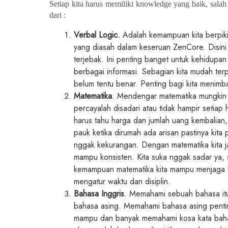
Setiap kita harus memiliki knowledge yang baik, salah
dari :
Verbal Logic.
Adalah kemampuan kita berpikir 
yang diasah dalam keseruan ZenCore. Disini k
terjebak. Ini penting banget untuk kehidupa
berbagai informasi. Sebagian kita mudah te
belum tentu benar. Penting bagi kita menimb
Matematika
.
Mendengar matematika mungkin 
percayalah disadari atau tidak hampir setiap 
harus tahu harga dan jumlah uang kembalian,
pauk ketika dirumah ada arisan pastinya kit
nggak kekurangan. Dengan matematika kita j
mampu konsisten. Kita suka nggak sadar ya, s
kemampuan matematika kita mampu menjaga kon
mengatur waktu dan disiplin.
Bahasa Inggris
.
Memahami sebuah bahasa itu 
bahasa asing. Memahami bahasa asing penting 
mampu dan banyak memahami kosa kata bahas