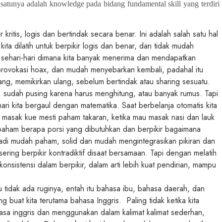
 satunya adalah knowledge pada bidang fundamental skill yang terdiri 
kritis, logis dan bertindak secara benar. Ini adalah salah satu hal
ita dilatih untuk berpikir logis dan benar, dan tidak mudah
n sehari-hari dimana kita banyak menerima dan mendapatkan
rprovokasi hoax, dan mudah menyebarkan kembali, padahal itu
ang, memikirkan ulang, sebelum bertindak atau sharing sesuatu.
sudah pusing karena harus menghitung, atau banyak rumus. Tapi
hari kita bergaul dengan matematika. Saat berbelanja otomatis kita
 masak kue mesti paham takaran, ketika mau masak nasi dan lauk
a paham berapa porsi yang dibutuhkan dan berpikir bagaimana
adi mudah paham, solid dan mudah mengintegrasikan pikiran dan
ering berpikir kontradiktif disaat bersamaan. Tapi dengan melatih
sistensi dalam berpikir, dalam arti lebih kuat pendirian, mampu
tidak ada ruginya, entah itu bahasa ibu, bahasa daerah, dan
buat kita terutama bahasa Inggris. Paling tidak ketika kita
a inggris dan menggunakan dalam kalimat kalimat sederhan,