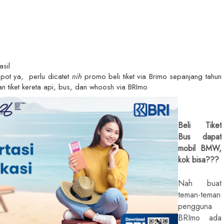
asil
pot ya, perlu dicatet
nih
promo beli tiket via Brimo sepanjang tahun
ian
tiket kereta api, bus, dan whoosh via BRImo
Beli Tiket
Bus dapat
mobil BMW,
kok bisa???
Nah buat
teman-teman
pengguna
BRImo ada