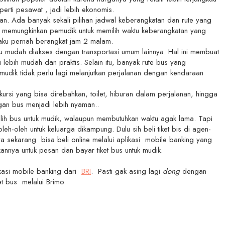
erti pesawat , jadi lebih ekonomis.
tan. Ada banyak sekali pilihan jadwal keberangkatan dan rute yang
i memungkinkan pemudik untuk memilih waktu keberangkatan yang
aku pernah berangkat jam 2 malam.
au mudah diakses dengan transportasi umum lainnya. Hal ini membuat
 lebih mudah dan praktis. Selain itu, banyak rute bus yang
dik tidak perlu lagi melanjutkan perjalanan dengan kendaraan
ursi yang bisa direbahkan, toilet, hiburan dalam perjalanan, hingga
ngan bus menjadi lebih nyaman..
lih bus untuk mudik, walaupun membutuhkan waktu agak lama. Tapi
h-oleh untuk keluarga dikampung. Dulu sih beli tiket bis di agen-
 sekarang bisa beli online melalui aplikasi mobile banking yang
nnya untuk pesan dan bayar tiket bus untuk mudik.
ikasi mobile banking dari
BRI
.
Pasti gak asing lagi
dong
dengan
ket bus melalui Brimo.