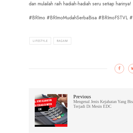
dan mulailah raih hadiah-hadiah seru setiap harinya!
#BRImo #BRImoMudahSerbaBisa #BRImoFSTVL #B
LIFESTYLE
RAGAM
Previous
Mengenal Jenis Kejahatan Yang Bis
Terjadi Di Mesin EDC