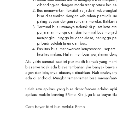
dibandingkan dengan moda transportasi lain sep
Bus menawarkan fleksibilitas jadwal keberangka
bisa disesuaikan dengan kebutuhan pemudik. In
paling sesuai dengan rencana mereka. Bahkan 
Terminal bus umumnya terletak di pusat kota at
perjalanan menuju dan dari terminal bus menjadi
menjangkau hingga ke desa-desa, sehingga pemu
pribadi setelah turun dari bus.
Fasilitas bus menawarkan kenyamanan, seperti k
fasilitas makan. Hal ini membuat perjalanan de
Aku yakin sampai saat ini pun masih banyak yang memi
biasanya tidak ada biaya tambahan jika banyak bawa ole
agen dan biayanya biasanya dinaikkan. Nah enaknyanya
ada di android. Mungkin teman-teman bisa memanfaatka
Salah satu aplikasi yang bisa dimanfaatkan adalah apl
aplikasi mobile banking BRImo. Kita juga bisa bayar ti
Cara bayar tiket bus melalui Brimo