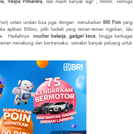
ha
,
Vespa Primavera
, dan masih banyak lagi! , hmmm...semoga
in) selain undian bisa juga dengan
menukarkan
BRI Poin
yang
 aplikasi BRImo, pilih hadiah yang teman-teman inginkan, lalu
nya. Hadiahnya
voucher belanja
,
gadget kece
, hingga berbagai
n-teman menabung dan bertransaksi, semakin banyak peluang untuk