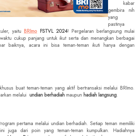
kabar
gembira nih
yang
pastinya
uler, yaitu
BRImo
FSTVL 2024
! Pergelaran berlangsung mulai
 waktu cukup panjang untuk ikut serta dan menangkan berbagai
ar baiknya, acara ini bisa teman-teman ikuti hanya dengan
husus buat teman-teman yang aktif bertransaksi melalui BRImo.
warkan melalui
undian berhadiah
maupun
hadiah langsung
.
gram pertama melalui undian berhadiah. Setiap teman memiliki
 ini juga dari poin yang teman-teman kumpulkan. Hadiahnya