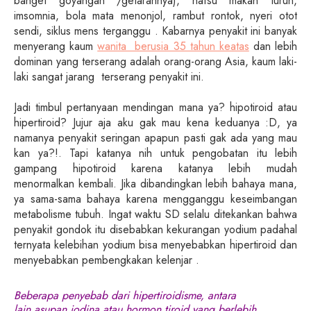
banget goyangan /getarannya), nafsu makan turun,
imsomnia, bola mata menonjol, rambut rontok, nyeri otot
sendi, siklus mens terganggu . Kabarnya penyakit ini banyak
menyerang kaum
wanita berusia 35 tahun keatas
dan lebih
dominan yang terserang adalah orang-orang Asia, kaum laki-
laki sangat jarang terserang penyakit ini.
Jadi timbul pertanyaan mendingan mana ya? hipotiroid atau
hipertiroid? Jujur aja aku gak mau kena keduanya :D, ya
namanya penyakit seringan apapun pasti gak ada yang mau
kan ya?!. Tapi katanya nih untuk pengobatan itu lebih
gampang hipotiroid karena katanya lebih mudah
menormalkan kembali. Jika dibandingkan lebih bahaya mana,
ya sama-sama bahaya karena mengganggu keseimbangan
metabolisme tubuh. Ingat waktu SD selalu ditekankan bahwa
penyakit gondok itu disebabkan kekurangan yodium padahal
ternyata kelebihan yodium bisa menyebabkan hipertiroid dan
menyebabkan pembengkakan kelenjar .
B
eberapa penyebab dari hipertiroidisme, antara
lain
asupan
iodina
atau
hormon tiroid
yang berlebih,