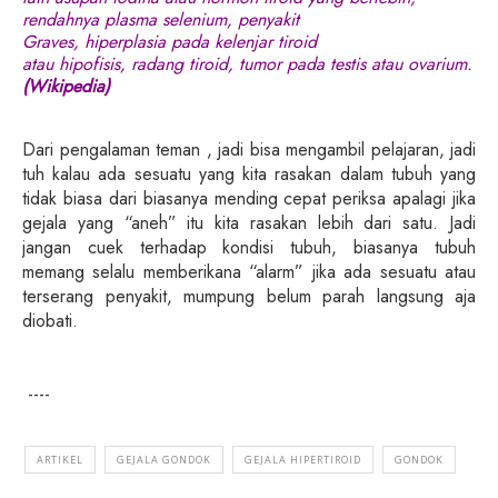
rendahnya
plasma
selenium
,
penyakit
Graves
,
hiperplasia
pada kelenjar tiroid
atau
hipofisis
,
radang
tiroid
,
tumor
pada
testis
atau
ovarium
.
(Wikipedia)
Dari pengalaman teman , jadi bisa mengambil pelajaran, jadi
tuh kalau ada sesuatu yang kita rasakan dalam tubuh yang
tidak biasa dari biasanya mending cepat periksa apalagi jika
gejala yang “aneh” itu kita rasakan lebih dari satu. Jadi
jangan cuek terhadap kondisi tubuh, biasanya tubuh
memang selalu memberikana “alarm” jika ada sesuatu atau
terserang penyakit, mumpung belum parah langsung aja
diobati.
----
ARTIKEL
GEJALA GONDOK
GEJALA HIPERTIROID
GONDOK